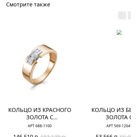
Смотрите также
КОЛЬЦО ИЗ КРАСНОГО
КОЛЬЦО ИЗ БЕЛ
ЗОЛОТА С
ЗОЛОТА С
БРИЛЛИАНТАМИ
БРИЛЛИАНТА
АРТ 688-1100
АРТ 569-12041
р.
р.
р.
146 510
183 138
53 566
66 958