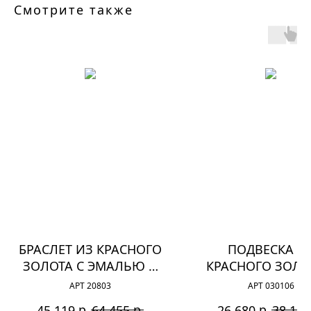
Смотрите также
БРАСЛЕТ ИЗ КРАСНОГО
ПОДВЕСКА И
ЗОЛОТА С ЭМАЛЬЮ И
КРАСНОГО ЗОЛО
ФИАНИТАМИ
ФИАНИТАМ
АРТ 20803
АРТ 030106
р.
р.
р.
45 119
64 455
26 680
38 115