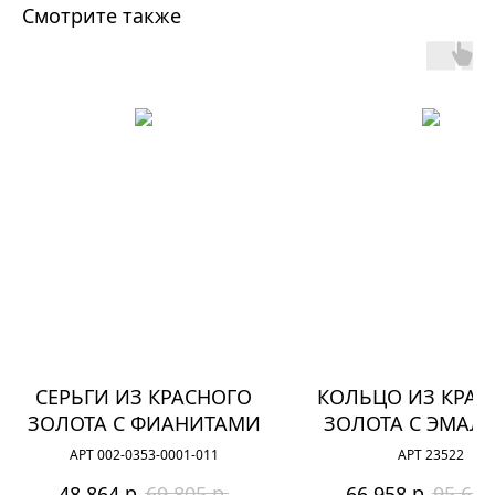
Смотрите также
СЕРЬГИ ИЗ КРАСНОГО
КОЛЬЦО ИЗ КРАС
ЗОЛОТА С ФИАНИТАМИ
ЗОЛОТА С ЭМАЛ
ФИАНИТАМ
АРТ 002-0353-0001-011
АРТ 23522
р.
р.
р.
48 864
69 805
66 958
95 654