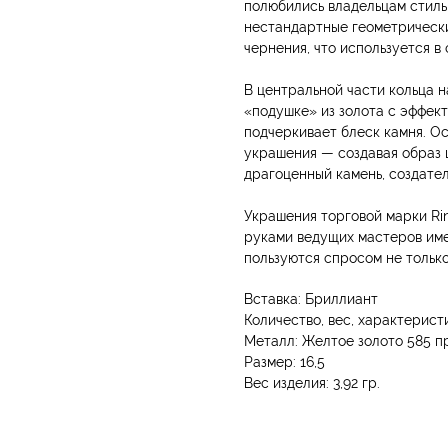
полюбились владельцам стиль
нестандартные геометрически
чернения, что используется в
В центральной части кольца 
«подушке» из золота с эффект
подчеркивает блеск камня. О
украшения — создавая образ ц
драгоценный камень, создател
Украшения торговой марки Ri
руками ведущих мастеров име
пользуются спросом не только
Вставка: Бриллиант
Количество, вес, характеристика
Металл: Желтое золото 585 п
Размер: 16,5
Вес изделия: 3,92 гр.