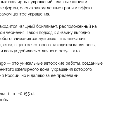
ных ювелирных украшений: плавные линии и
е формы, слегка закругленные грани и эффект
 самом центре украшения.
находится изящный бриллиант, расположенный на
ом чернения. Такой подход к дизайну выгодно
собого внимания заслуживают и «лепестки»
ветка, в центре которого находится капля росы,
и кольца добились отличного результата.
ngo — это уникальные авторские работы, созданные
нитого ювелирного дома, украшения которого
 в России, но и далеко за ее пределами.
: 1 шт., -0,155 ct.
робы